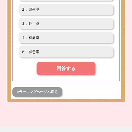
２．発生率
３．死亡率
４．有病率
５．罹患率
回答する
eラーニングページへ戻る