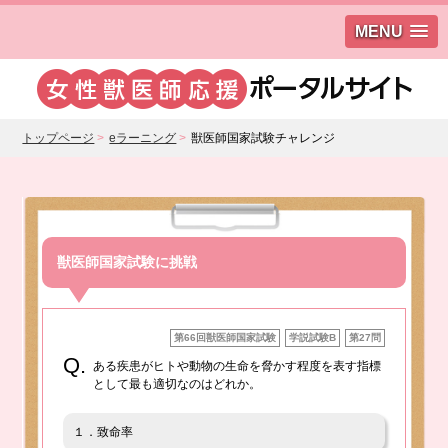
MENU
トップページ
eラーニング
獣医師国家試験チャレンジ
獣医師
国家
試験に挑戦
第66回獣医師国家試験
学説試験B
第27問
ある疾患がヒトや動物の生命を脅かす程度を表す指標
として最も適切なのはどれか。
１．致命率