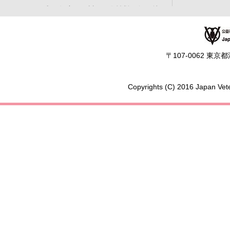
平成28年度（石川）：女性獣医師の就
業支援の取組み
平成27年度（秋田）：女性獣医師の就
業支援とキャリアアップを目指して
〒107-0062 東
現在働いている方へ
再就職を考えている方へ
Copyrights (C) 2016 Japan Vete
人材募集情報
学生の方へ
獣医師について