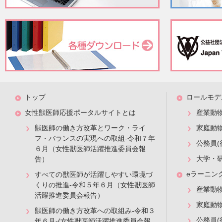
トップ
ロールモデ
女性獣医師応援ポータルサイトとは
産業動
獣医師の働き方改革とワーク・ライ
家庭動
フ・バランスの実現への取組-令和７年
公務員(
６月（女性獣医師活躍推進委員会報
大学・
告）
eラーニン
すべての獣医師が活躍しやすい環境づ
くりの推進-令和５年６月（女性獣医師
産業動
活躍推進委員会報告）
家庭動
獣医師の働き方改革への取組み-令和３
公務員(
年６月-(女性獣医師活躍推進委員会報