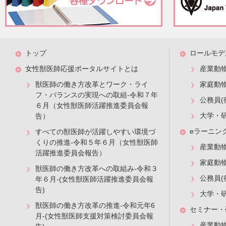
トップ
ロールモデ
女性獣医師応援ポータルサイトとは
産業動
獣医師の働き方改革とワーク・ライ
家庭動
フ・バランスの実現への取組-令和７年
公務員(
６月（女性獣医師活躍推進委員会報
大学・
告）
eラーニン
すべての獣医師が活躍しやすい環境づ
くりの推進-令和５年６月（女性獣医師
産業動
活躍推進委員会報告）
家庭動
獣医師の働き方改革への取組み-令和３
公務員(
年６月-(女性獣医師活躍推進委員会報
告)
大学・
獣医師の働き方改革の推進-令和元年6
セミナー・
月-(女性獣医師支援対策検討委員会報
産業動