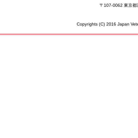
業支援とキャリアアップを目指して
〒107-0062 東
現在働いている方へ
再就職を考えている方へ
Copyrights (C) 2016 Japan Vete
人材募集情報
学生の方へ
獣医師について