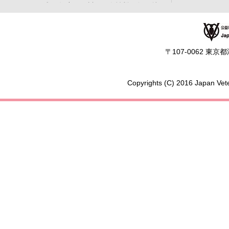
平成28年度（石川）：女性獣医師の就
業支援の取組み
平成27年度（秋田）：女性獣医師の就
業支援とキャリアアップを目指して
〒107-0062 東
現在働いている方へ
再就職を考えている方へ
Copyrights (C) 2016 Japan Vete
人材募集情報
学生の方へ
獣医師について