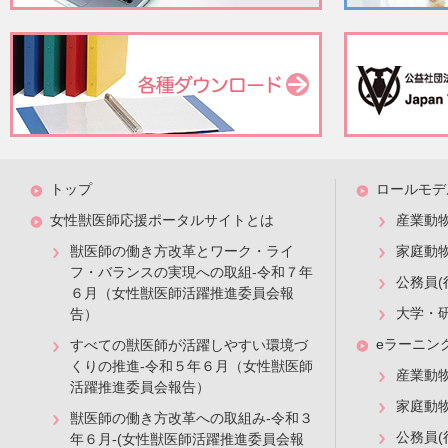
トップ
ロールモデ
女性獣医師応援ポータルサイトとは
産業動
獣医師の働き方改革とワーク・ライ
家庭動
フ・バランスの実現への取組-令和７年
公務員(
６月（女性獣医師活躍推進委員会報
大学・
告）
eラーニン
すべての獣医師が活躍しやすい環境づ
くりの推進-令和５年６月（女性獣医師
産業動
活躍推進委員会報告）
家庭動
獣医師の働き方改革への取組み-令和３
公務員(
年６月-(女性獣医師活躍推進委員会報